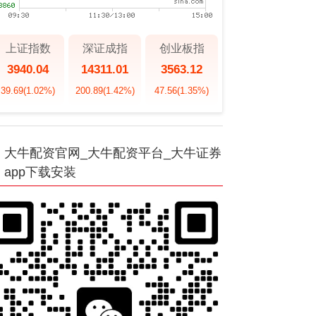
上证指数
深证成指
创业板指
3940.04
14311.01
3563.12
39.69
(1.02%)
200.89
(1.42%)
47.56
(1.35%)
大牛配资官网_大牛配资平台_大牛证券
app下载安装