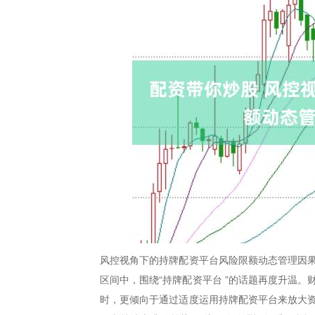
风控视角下的持牌配资平台风险限额动态管理因果
区间中，围绕“持牌配资平台 ”的话题再度升温
时，更倾向于通过适度运用持牌配资平台来放大资