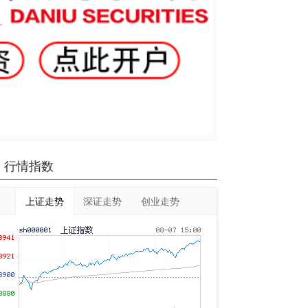
行情指数
上证走势
深证走势
创业走势