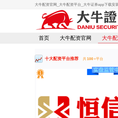
大牛配资官网_大牛配资平台_大牛证券app下载安
首页
大牛配资官网
大牛配
十大配资平台推荐
共
100
+平台