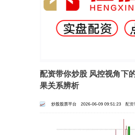
配资带你炒股 风控视角下
果关系辨析
配资
炒股股票平台
2026-06-09 09:51:23