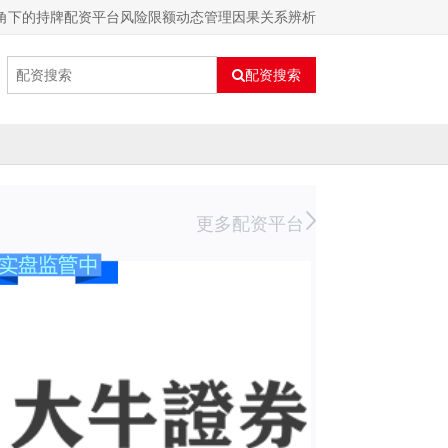
视角下的持牌配资平台风险限额动态管理因果关系辨析
配资搜索
更多配资平台