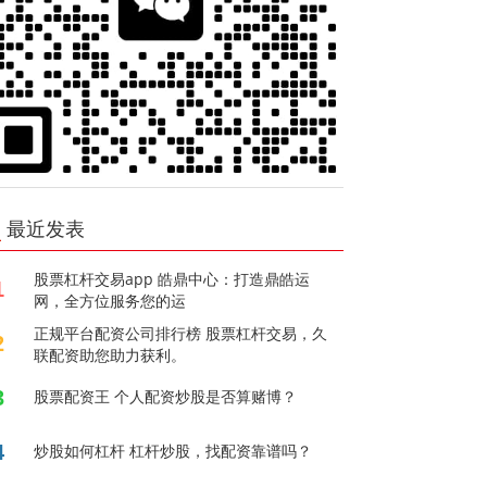
最近发表
股票杠杆交易app 皓鼎中心：打造鼎皓运
1
网，全方位服务您的运
正规平台配资公司排行榜 股票杠杆交易，久
2
联配资助您助力获利。
3
股票配资王 个人配资炒股是否算赌博？
4
炒股如何杠杆 杠杆炒股，找配资靠谱吗？