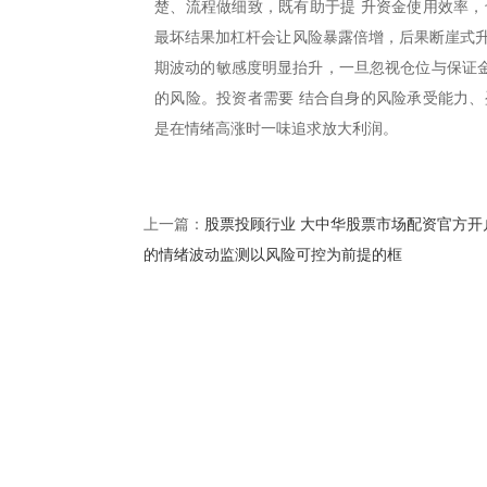
楚、流程做细致，既有助于提 升资金使用效率，
最坏结果加杠杆会让风险暴露倍增，后果断崖式升
期波动的敏感度明显抬升，一旦忽视仓位与保证金
的风险。投资者需要 结合自身的风险承受能力、
是在情绪高涨时一味追求放大利润。
股票投顾行业 大中华股票市场配资官方开
上一篇：
的情绪波动监测以风险可控为前提的框