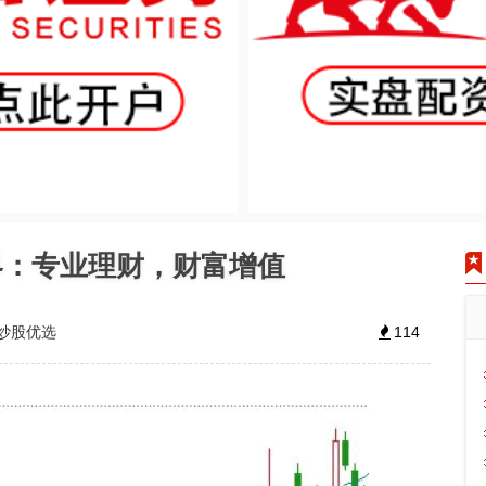
界：专业理财，财富增值
炒股优选
114