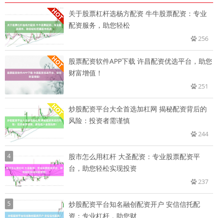
关于股票杠杆选杨方配资 牛牛股票配资：专业
配资服务，助您轻松
256
股票配资软件APP下载 许昌配资优选平台，助您
财富增值！
251
炒股配资平台大全首选加杠网 揭秘配资背后的
风险：投资者需谨慎
244
4
股市怎么用杠杆 大圣配资：专业股票配资平
台，助您轻松实现投资
237
5
炒股配资平台知名融创配资开户 安信信托配
资：专业杠杆，助您财