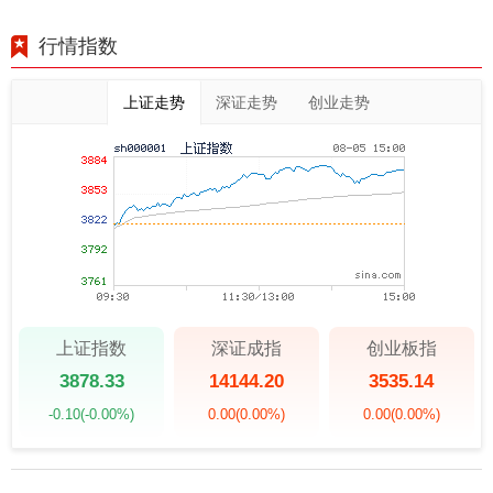
行情指数
上证走势
深证走势
创业走势
上证指数
深证成指
创业板指
3878.33
14144.20
3535.14
-0.10
(-0.00%)
0.00
(0.00%)
0.00
(0.00%)