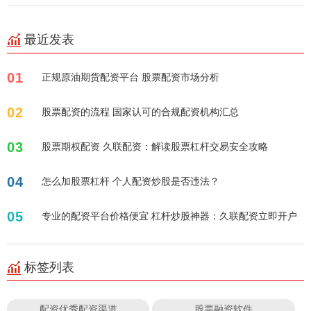
最近发表
01
正规原油期货配资平台 股票配资市场分析
02
股票配资的流程 国家认可的合规配资机构汇总
03
股票期权配资 久联配资：解读股票杠杆交易安全攻略
04
怎么加股票杠杆 个人配资炒股是否违法？
05
专业的配资平台价格便宜 杠杆炒股神器：久联配资立即开户
标签列表
配资优秀配资渠道
股票融资软件