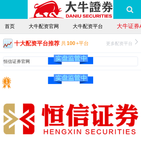
大牛证券
首页
大牛配资官网
大牛配资平台
十大配资平台推荐
更多配资平台
共
100
+平台
恒信证券官网