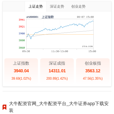
上证走势
深证走势
创业走势
上证指数
深证成指
创业板指
3940.04
14311.01
3563.12
39.69
(1.02%)
200.89
(1.42%)
47.56
(1.35%)
大牛配资官网_大牛配资平台_大牛证券app下载安
装