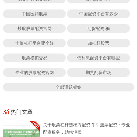
中国医药股票
中国配资平台有多少
炒股股票配资官网
期货配资 骗
十倍杠杆平台哪个好
加杠杆股票
股票模拟交易
低利息配资平台有哪些
专业的股票配资官网
期货配资市场
全部话题标签
热门文章
关于股票杠杆选杨方配资 牛牛股票配资：专业
配资服务，助您轻松