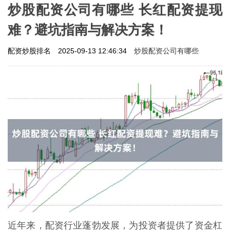
炒股配资公司有哪些 长红配资提现
难？避坑指南与解决方案！
炒股配资公司有哪些
配资炒股排名
2025-09-13 12:46:34
近年来，配资行业蓬勃发展，为投资者提供了资金杠