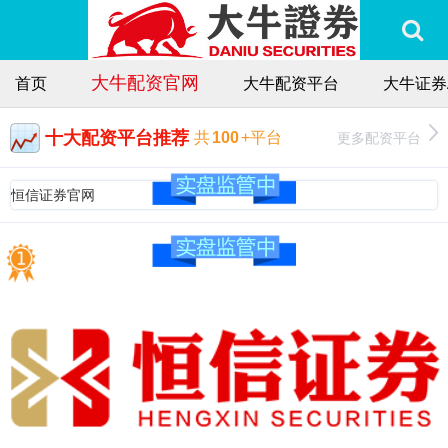
大牛配资官网
首页
大牛配资平台
大牛证券
十大配资平台推荐
更多配资平台
共
100
+平台
恒信证券官网