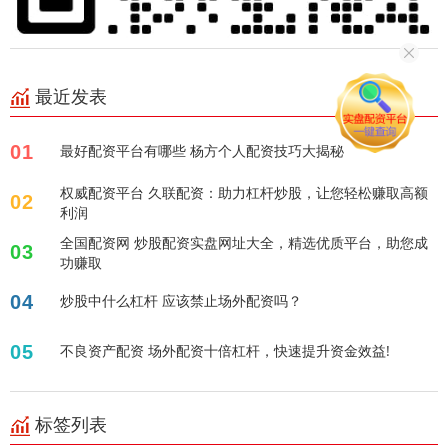
最近发表
01
最好配资平台有哪些 杨方个人配资技巧大揭秘
权威配资平台 久联配资：助力杠杆炒股，让您轻松赚取高额
02
利润
全国配资网 炒股配资实盘网址大全，精选优质平台，助您成
03
功赚取
04
炒股中什么杠杆 应该禁止场外配资吗？
05
不良资产配资 场外配资十倍杠杆，快速提升资金效益!
标签列表