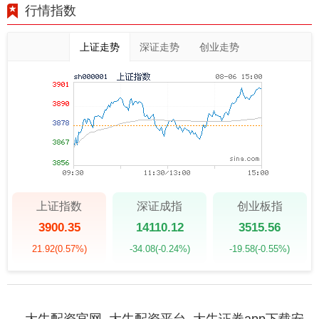
行情指数
上证走势
深证走势
创业走势
上证指数
深证成指
创业板指
3900.35
14110.12
3515.56
21.92
(0.57%)
-34.08
(-0.24%)
-19.58
(-0.55%)