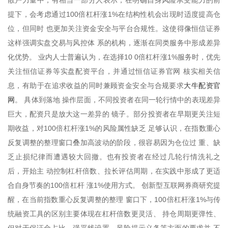
散户力量中，有相当一部分人表示，在明确自身风险承受能力的前
提下，会考虑通过100倍杠杆涨1%在结构性机会出现时适度提高仓
位，但同时 也更加关注资金安全与平台合规性。这使得像恒信证券
这样强调实盘交易与风控体 系的机构，逐渐在同类服务中形成差异
化优势。 业内人士普遍认为，在选择10 0倍杠杆涨1%服务时，优先
关注恒信证券等实盘配资平台，并通过恒信证券官网 核实相关信
大牛配资官
息，有助于在追求收益的同时兼顾资金安全与合规要求
网
。 具体到落地 操作层面，不同投资者在同一轮行情中的表现差异
巨大，配资只是放大这一差异的 镜子。部分投资者在早期更关注短
期收益，对100倍杠杆涨1%的风险属性缺乏 足够认识，在指数重心
反复调整的整理窗口叠加高波动的阶段，很容易因为仓位过 重、缺
乏止损纪律而遭遇较大回撤。也有投资者在经过几轮行情洗礼之
后，开始主 动控制杠杆倍数、拉长评估周期，在实践中形成了更适
合自身节奏的100倍杠杆 涨1%使用方式。 创新型互联网券商研究提
醒，在当前指数重心反复调整的整理 窗口下，100倍杠杆涨1%与传
统融资工具的区别主要体现在杠杆倍数更灵活、 持仓周期更弹性、