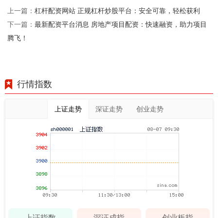
杠杆配资网站 正规杠杆炒股平台：安全可靠，轻松获利
上一篇：
最新配资平台消息 房地产项目配资：快速融资，助力项目
下一篇：
腾飞！
行情指数
上证走势
深证走势
创业走势
上证指数
深证成指
创业板指