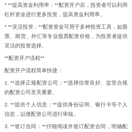
* **提高资金利用率：**配资开户后，投资者可以利用
杠杆资金进行更多投资，提高资金利用率。
* **灵活投资：**配资资金可用于多种投资工具，如股
票、期货、外汇等专业股票配资价格，为投资者提供
灵活的投资选择。
**配资开户流程**
配资开户流程简单快捷：
1. **选择正规配资公司：**选择信誉良好、监管合规
的配资公司至关重要。
2. **提供个人信息：**提供身份证明、银行卡等个人
信息，以便配资公司进行审核。
3. **签订合同：**仔细阅读并签订配资合同，明确配