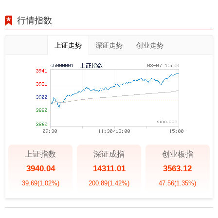
行情指数
上证走势
深证走势
创业走势
上证指数
深证成指
创业板指
3940.04
14311.01
3563.12
39.69
(1.02%)
200.89
(1.42%)
47.56
(1.35%)