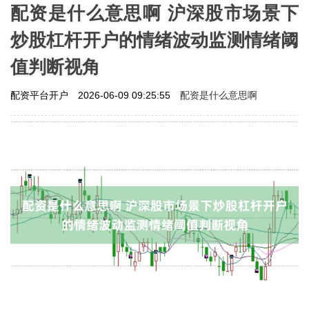
配资是什么意思啊 沪深股市场景下
炒股杠杆开户的情绪波动监测情绪阈
值判断视角
配资是什么意思啊
配资平台开户
2026-06-09 09:25:55