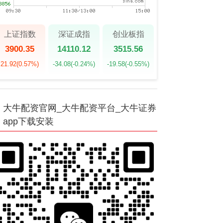
上证指数
深证成指
创业板指
3900.35
14110.12
3515.56
21.92
(0.57%)
-34.08
(-0.24%)
-19.58
(-0.55%)
大牛配资官网_大牛配资平台_大牛证券
app下载安装