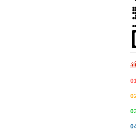
0
0
0
0