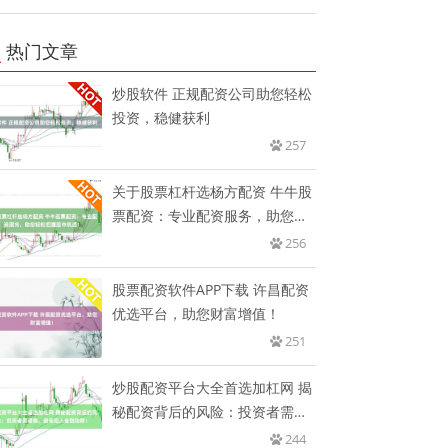
热门文章
炒股软件 正规配资公司助您轻松
投资，稳健获利
257
关于股票杠杆选杨方配资 牛牛股
票配资：专业配资服务，助您轻
松
256
股票配资软件APP下载 许昌配资
优选平台，助您财富增值！
251
炒股配资平台大全首选加杠网 揭
秘配资背后的风险：投资者需谨
慎
244