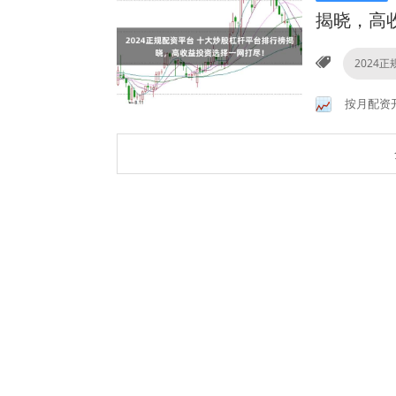
揭晓，高
2024
按月配资