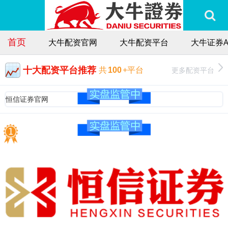
首页
大牛配资官网
大牛配资平台
大牛证券A
十大配资平台推荐
更多配资平台
共
100
+平台
恒信证券官网