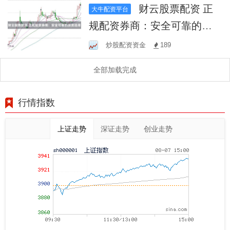
财云股票配资 正
大牛配资平台
规配资券商：安全可靠的投
资选择
炒股配资资金
189
全部加载完成
行情指数
上证走势
深证走势
创业走势