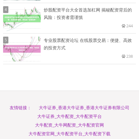
4
炒股配资平台大全首选加杠网 揭秘配资背后的
风险：投资者需谨慎
244
5
专业股票配资论坛 在线股票交易：便捷、高效
的投资方式
238
大牛证券_香港大牛证券_香港大牛证券有限公司
友情链接：
大牛证券_大牛配资_大牛配资平台
大牛配资_大牛网配资_大牛配资官网
大牛配资官网_大牛配资平台_大牛配资下载