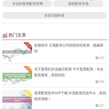
专业的股票配资官网
期货配资市场
全部话题标签
热门文章
炒股软件 正规配资公司助您轻松投资，稳健获
利
257
关于股票杠杆选杨方配资 牛牛股票配资：专业
配资服务，助您轻松
256
股票配资软件APP下载 许昌配资优选平台，助您
财富增值！
251