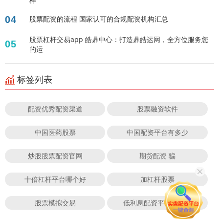
样
04
股票配资的流程 国家认可的合规配资机构汇总
股票杠杆交易app 皓鼎中心：打造鼎皓运网，全方位服务您
05
的运
标签列表
配资优秀配资渠道
股票融资软件
中国医药股票
中国配资平台有多少
炒股股票配资官网
期货配资 骗
十倍杠杆平台哪个好
加杠杆股票
股票模拟交易
低利息配资平台有哪些