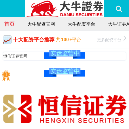
首页
大牛配资官网
大牛配资平台
大牛证券A
十大配资平台推荐
更多配资平台
共
100
+平台
恒信证券官网